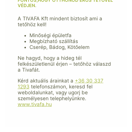
FONTOS,HOGY OTTHONOD ERŐS TETŐVEL
VÉDJEN.
A TIVAFA Kft mindent biztosít ami a
tetőhöz kell!
Minőségi épületfa
Megbízható szállítás
Cserép, Bádog, Kötőelem
Ne hagyd, hogy a hideg tél
felkészületlenül érjen – tetőhöz válaszd
a Tivafát.
Kérd aktuális árainkat a
+36 30 337
1293
telefonszámon, keresd fel
weboldalunkat, vagy ugorj be
személyesen telephelyünkre.
www.tivafa.hu