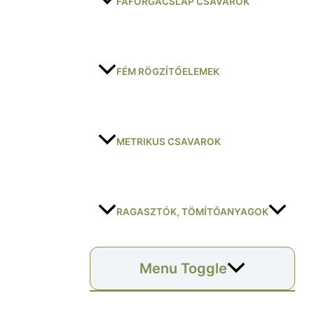
FAFORGÁCSLAP CSAVAROK
FÉM RÖGZÍTŐELEMEK
METRIKUS CSAVAROK
RAGASZTÓK, TÖMÍTŐANYAGOK
Menu Toggle