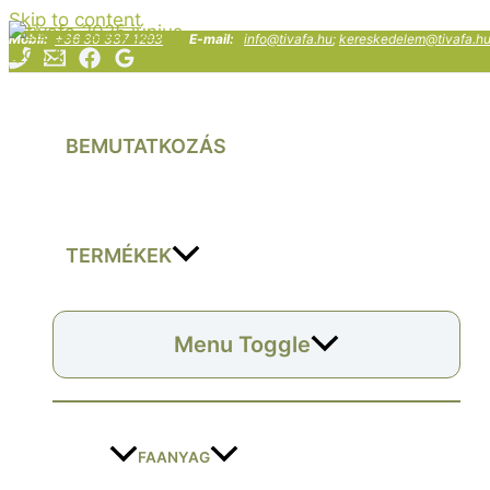
Skip to content
Mobil:
+36 30 337 1293
E-mail:
info@tivafa.hu
;
kereskedelem@tivafa.h
BEMUTATKOZÁS
TERMÉKEK
Menu Toggle
FAANYAG