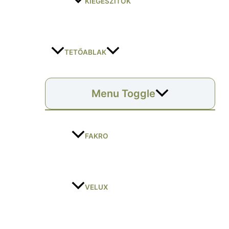
KIEGÉSZÍTŐK
TETŐABLAK
Menu Toggle
FAKRO
VELUX