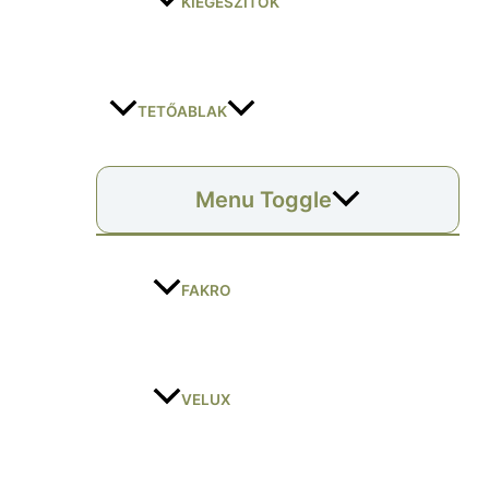
KIEGÉSZÍTŐK
TETŐABLAK
Menu Toggle
FAKRO
VELUX