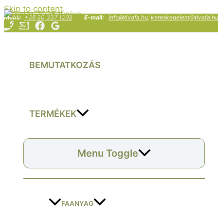
Skip to content
Mobil:
+36 30 337 1293
E-mail:
info@tivafa.hu
;
kereskedelem@tivafa.h
BEMUTATKOZÁS
TERMÉKEK
Menu Toggle
FAANYAG