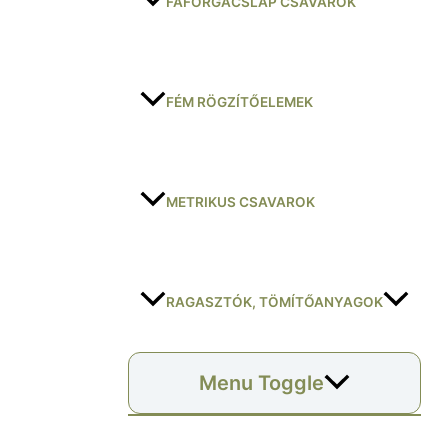
FAFORGÁCSLAP CSAVAROK
FÉM RÖGZÍTŐELEMEK
METRIKUS CSAVAROK
RAGASZTÓK, TÖMÍTŐANYAGOK
Menu Toggle