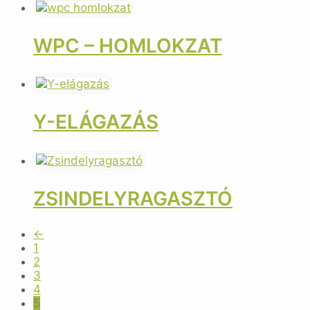
WPC – HOMLOKZAT
Y-ELÁGAZÁS
ZSINDELYRAGASZTÓ
←
1
2
3
4
5