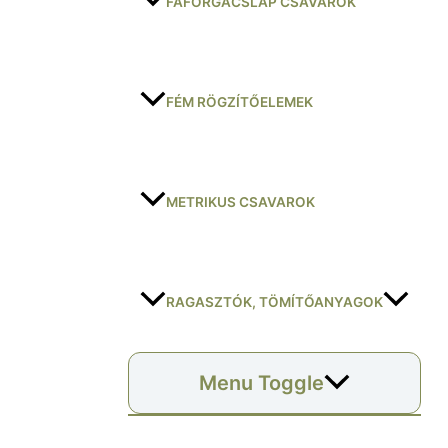
FAFORGÁCSLAP CSAVAROK
FÉM RÖGZÍTŐELEMEK
METRIKUS CSAVAROK
RAGASZTÓK, TÖMÍTŐANYAGOK
Menu Toggle