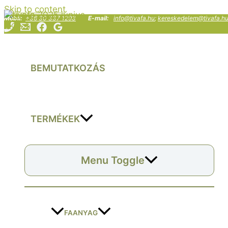
Skip to content
Mobil:
+36 30 337 1293
E-mail:
info@tivafa.hu
;
kereskedelem@tivafa.h
BEMUTATKOZÁS
TERMÉKEK
Menu Toggle
FAANYAG