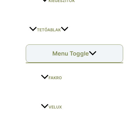
KIEGÉSZÍTŐK
TETŐABLAK
Menu Toggle
FAKRO
VELUX