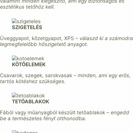
valamint minden kiegészítő, ami egy biztonságos és
esztétikus tetőhöz kell.
SZIGETELÉS
Üveggyapot, kőzetgyapot, XPS –
válaszd ki a számodra
legmegfelelőbb hőszigetelő anyagot.
KÖTŐELEMEK
Csavarok, szegek, sarokvasak –
minden, ami egy erős,
tartós kötéshez szükséges.
TETŐABLAKOK
Fából vagy műanyagból készült tetőablakok –
engedd
be a természetes fényt otthonodba.