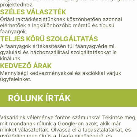
projektedhez.
SZÉLES VÁLASZTÉK
Óriási raktárkészletünknek köszönhetően azonnal
elérhetőek a legkülönbözőbb méretű és típusú
faanyagok.
TELJES KÖRŰ SZOLGÁLTATÁS
A faanyagok értékesítésén túl faanyagvédelmi,
gyalulási és házhozszállítási szolgáltatásokat is
kínálunk.
KEDVEZŐ ÁRAK
Mennyiségi kedvezményekkel és akciókkal várjuk
ügyfeleinket.
RÓLUNK ÍRTÁK
Vásárlóink véleménye fontos számunkra! Tekintse meg,
mit mondanak rólunk a Google-on azok, akik már
minket választottak. Olvassa el a tapasztalataikat, és
győződjön meg Ön is a Tivafa minőségéről és