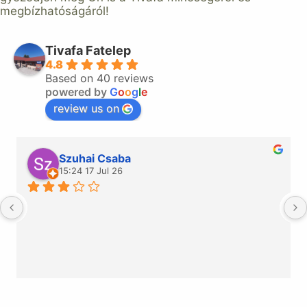
megbízhatóságáról!
Tivafa Fatelep
4.8
Based on 40 reviews
powered by
G
o
o
g
l
e
review us on
Szuhai Csaba
15:24 17 Jul 26