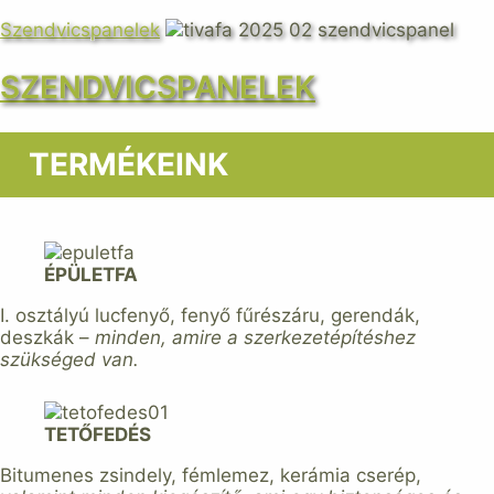
Szendvicspanelek
SZENDVICSPANELEK
TERMÉKEINK
ÉPÜLETFA
I. osztályú lucfenyő, fenyő fűrészáru, gerendák,
deszkák –
minden, amire a szerkezetépítéshez
szükséged van.
TETŐFEDÉS
Bitumenes zsindely, fémlemez, kerámia cserép,