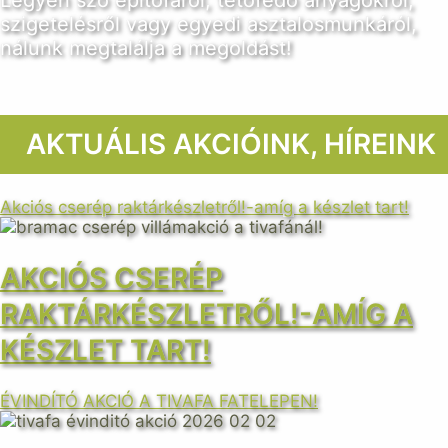
Legyen szó építőfáról, tetőfedő anyagokról,
szigetelésről vagy egyedi asztalosmunkáról,
nálunk megtalálja a megoldást!
AKTUÁLIS AKCIÓINK, HÍREINK
Akciós cserép raktárkészletről!-amíg a készlet tart!
AKCIÓS CSERÉP
RAKTÁRKÉSZLETRŐL!-AMÍG A
KÉSZLET TART!
ÉVINDÍTÓ AKCIÓ A TIVAFA FATELEPEN!