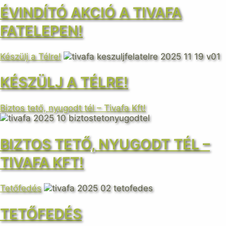
ÉVINDÍTÓ AKCIÓ A TIVAFA
FATELEPEN!
Készülj a Télre!
KÉSZÜLJ A TÉLRE!
Biztos tető, nyugodt tél – Tivafa Kft!
BIZTOS TETŐ, NYUGODT TÉL –
TIVAFA KFT!
Tetőfedés
TETŐFEDÉS