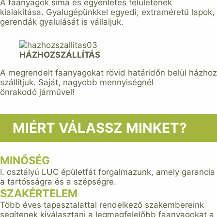
A faanyagok sima és egyenletes felületének
kialakítása. Gyalugépünkkel egyedi, extraméretű lapok,
gerendák gyalulását is vállaljuk.
HÁZHOZSZÁLLÍTÁS
A megrendelt faanyagokat rövid határidőn belül házhoz
szállítjuk. Saját, nagyobb mennyiségnél
önrakodó járművel!
MIÉRT VÁLASSZ MINKET?
MINŐSÉG
I. osztályú LUC épületfát forgalmazunk, amely garancia
a tartósságra és a szépségre.
SZAKÉRTELEM
Több éves tapasztalattal rendelkező szakembereink
segítenek kiválasztani a legmegfelelőbb faanyagokat a