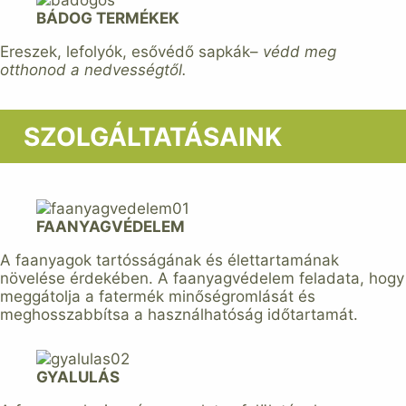
BÁDOG TERMÉKEK
Ereszek, lefolyók, esővédő sapkák–
védd meg
otthonod a nedvességtől.
SZOLGÁLTATÁSAINK
FAANYAGVÉDELEM
A faanyagok tartósságának és élettartamának
növelése érdekében. A faanyagvédelem feladata, hogy
meggátolja a fatermék minőségromlását és
meghosszabbítsa a használhatóság időtartamát.
GYALULÁS