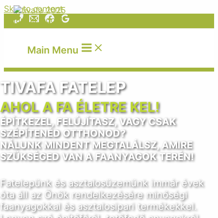
Skip to content
Main Menu
TIVAFA FATELEP
AHOL A FA ÉLETRE KEL!
ÉPÍTKEZEL, FELÚJÍTASZ, VAGY CSAK
SZÉPÍTENÉD OTTHONOD?
NÁLUNK MINDENT MEGTALÁLSZ, AMIRE
SZÜKSÉGED VAN A FAANYAGOK TERÉN!
Fatelepünk és asztalosüzemünk immár évek
óta áll az Önök rendelkezésére minőségi
faanyagokkal és asztalosipari termékekkel.