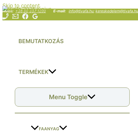
Skip to content
Mobil:
+36 30 337 1293
E-mail:
info@tivafa.hu
;
kereskedelem@tivafa.h
BEMUTATKOZÁS
TERMÉKEK
Menu Toggle
FAANYAG