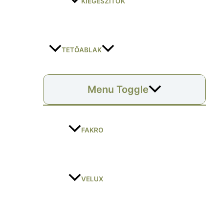
KIEGÉSZÍTŐK
TETŐABLAK
Menu Toggle
FAKRO
VELUX