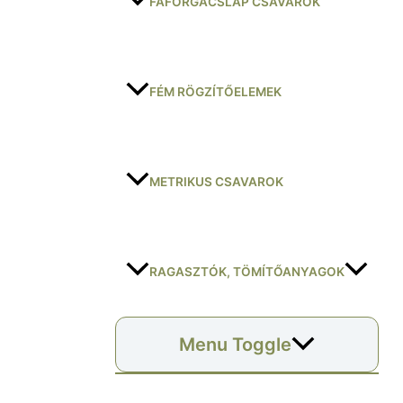
FAFORGÁCSLAP CSAVAROK
FÉM RÖGZÍTŐELEMEK
METRIKUS CSAVAROK
RAGASZTÓK, TÖMÍTŐANYAGOK
Menu Toggle