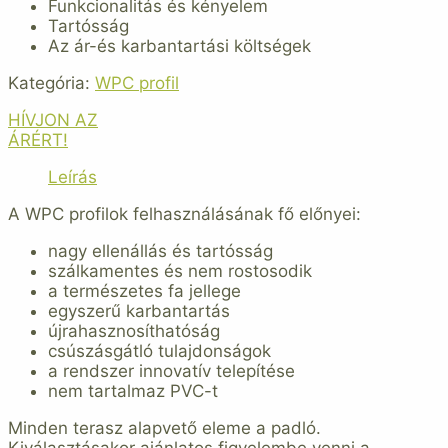
Funkcionalitás és kényelem
Tartósság
Az ár-és karbantartási költségek
Kategória:
WPC profil
HÍVJON AZ
ÁRÉRT!
Leírás
A WPC profilok felhasználásának fő előnyei:
nagy ellenállás és tartósság
szálkamentes és nem rostosodik
a természetes fa jellege
egyszerű karbantartás
újrahasznosíthatóság
csúszásgátló tulajdonságok
a rendszer innovatív telepítése
nem tartalmaz PVC-t
Minden terasz alapvető eleme a padló.
Kiválasztásakor ajánlatos figyelembe venni a