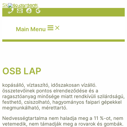
Skip to content
Main Menu
OSB LAP
kopásálló, víztaszító, időszakosan vízálló.
összetevőinek pontos elrendeződése és a
ragasztóanyag minősége miatt rendkívüli szilárdságú,
festhető, csiszolható, hagyományos faipari gépekkel
megmunkálható, mérettartó.
Nedvességtartalma nem haladja meg a 11 %-ot, nem
vetemedik, nem támadják meg a rovarok és gombák.