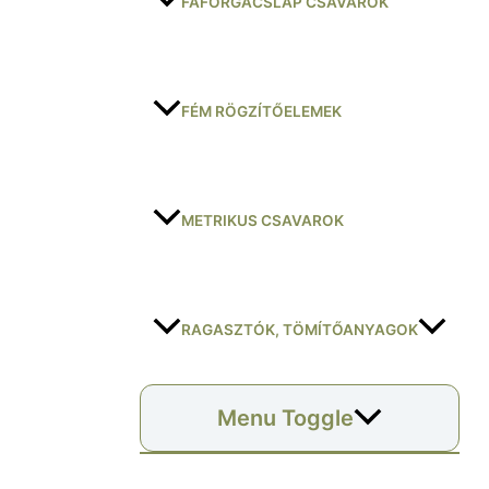
FAFORGÁCSLAP CSAVAROK
FÉM RÖGZÍTŐELEMEK
METRIKUS CSAVAROK
RAGASZTÓK, TÖMÍTŐANYAGOK
Menu Toggle