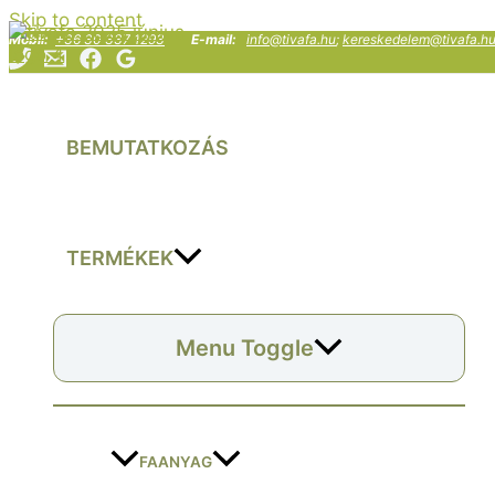
Skip to content
Mobil:
+36 30 337 1293
E-mail:
info@tivafa.hu
;
kereskedelem@tivafa.h
BEMUTATKOZÁS
TERMÉKEK
Menu Toggle
FAANYAG