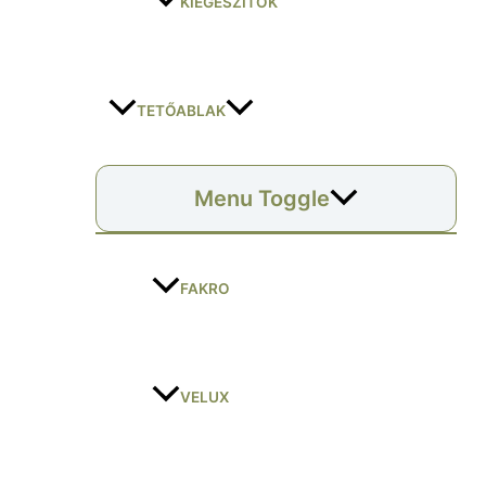
KIEGÉSZÍTŐK
TETŐABLAK
Menu Toggle
FAKRO
VELUX